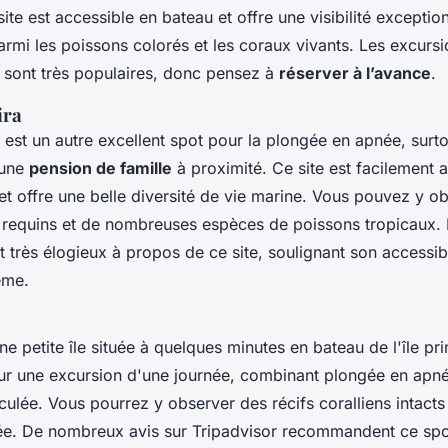
e site est accessible en bateau et offre une visibilité exception
mi les poissons colorés et les coraux vivants. Les excursi
l sont très populaires, donc pensez à
réserver à l’avance
.
ira
 est un autre excellent spot pour la plongée en apnée, surto
 une
pension de famille
à proximité. Ce site est facilement 
et offre une belle diversité de vie marine. Vous pouvez y o
ts requins et de nombreuses espèces de poissons tropicaux.
 très élogieux à propos de ce site, soulignant son accessibi
ème.
e petite île située à quelques minutes en bateau de l'île pri
our une excursion d'une journée, combinant plongée en apné
ulée. Vous pourrez y observer des récifs coralliens intacts
iée. De nombreux avis sur Tripadvisor recommandent ce spo