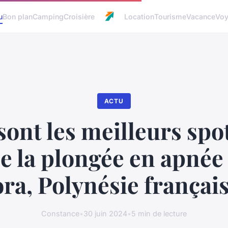
u
Bon plan
Camping
Croisière
Location
Tourisme
Vacance
Vo
ACTU
sont les meilleurs spo
de la plongée en apnée
ra, Polynésie françai
Constance
•
30 juin 2024
•
5 min de lecture