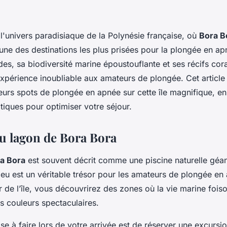
l'univers paradisiaque de la Polynésie française, où
Bora B
une des destinations les plus prisées pour la plongée en ap
des, sa biodiversité marine époustouflante et ses récifs cora
expérience inoubliable aux amateurs de plongée. Cet article
leurs spots de plongée en apnée sur cette île magnifique, e
tiques pour optimiser votre séjour.
u lagon de Bora Bora
ra Bora
est souvent décrit comme une piscine naturelle géa
 lieu est un véritable trésor pour les amateurs de plongée en
 de l’île, vous découvrirez des zones où la vie marine foiso
es couleurs spectaculaires.
e à faire lors de votre arrivée est de réserver une excursio