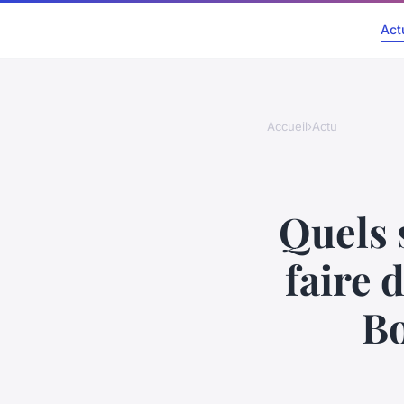
Act
Accueil
›
Actu
Quels 
faire 
Bo