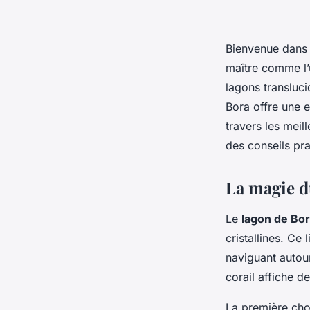
Bienvenue dans 
maître comme l’
lagons transluci
Bora offre une 
travers les meil
des conseils pra
La magie d
Le
lagon de Bo
cristallines. Ce
naviguant autour
corail affiche d
La première chos