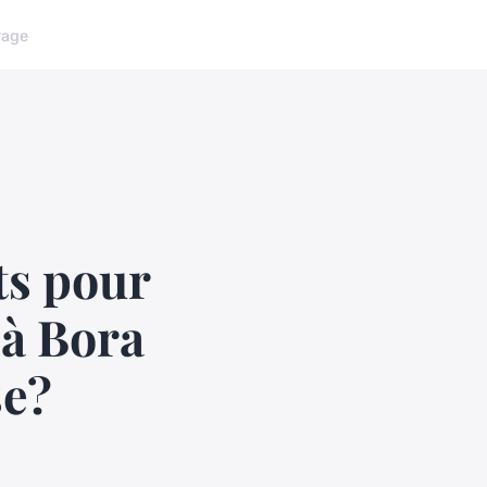
yage
ts pour
 à Bora
se?