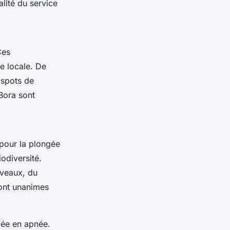
lité du service
Ces
e locale. De
 spots de
Bora sont
 pour la plongée
odiversité.
iveaux, du
nt unanimes
gée en apnée.