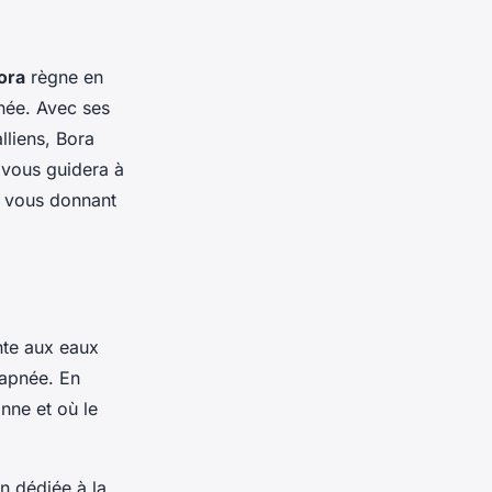
ora
règne en
née. Avec ses
lliens, Bora
 vous guidera à
n vous donnant
nte aux eaux
 apnée. En
nne et où le
n dédiée à la