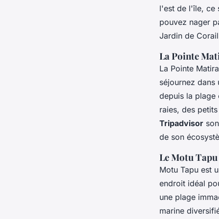
l'est de l'île, c
pouvez nager par
Jardin de Corai
La Pointe Mat
La Pointe Matira
séjournez dans
depuis la plage 
raies, des peti
Tripadvisor
sont
de son écosyst
Le Motu Tapu
Motu Tapu est un
endroit idéal p
une plage immac
marine diversif