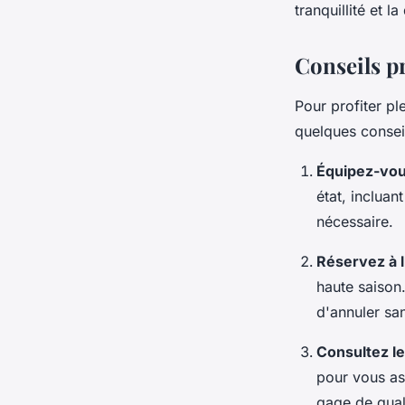
tranquillité et 
Conseils p
Pour profiter p
quelques consei
Équipez-vou
état, inclua
nécessaire.
Réservez à 
haute saiso
d'annuler san
Consultez le
pour vous ass
gage de qual