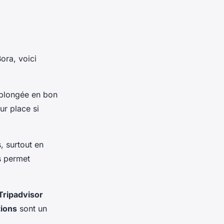
ora, voici
 plongée en bon
ur place si
, surtout en
s permet
 Tripadvisor
tions
sont un