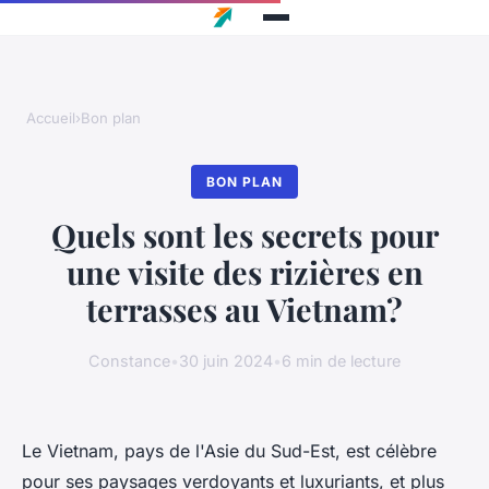
Accueil
›
Bon plan
BON PLAN
Quels sont les secrets pour
une visite des rizières en
terrasses au Vietnam?
Constance
•
30 juin 2024
•
6 min de lecture
Le Vietnam, pays de l'Asie du Sud-Est, est célèbre
pour ses paysages verdoyants et luxuriants, et plus