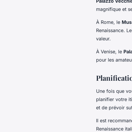
Palazzo Vecchi
magnifique et s
À Rome, le
Mus
Renaissance. Le
valeur.
À Venise, le
Pal
pour les amateu
Planificati
Une fois que vou
planifier votre i
et de prévoir s
Il est recomma
Renaissance ita