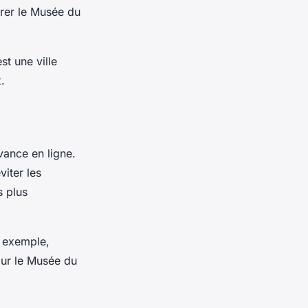
rer le Musée du
t une ville
.
avance en ligne.
viter les
s plus
r exemple,
our le Musée du