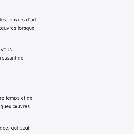
 les œuvres d'art
 œuvres lorsque
à vous
éressant de
tre temps et de
uelques œuvres
idée, qui peut