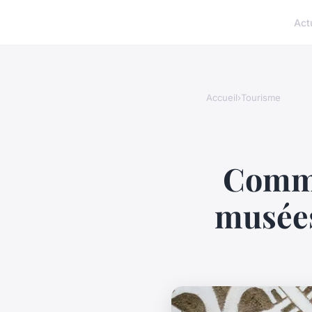
Act
Accueil
›
Tourisme
Comme
musées