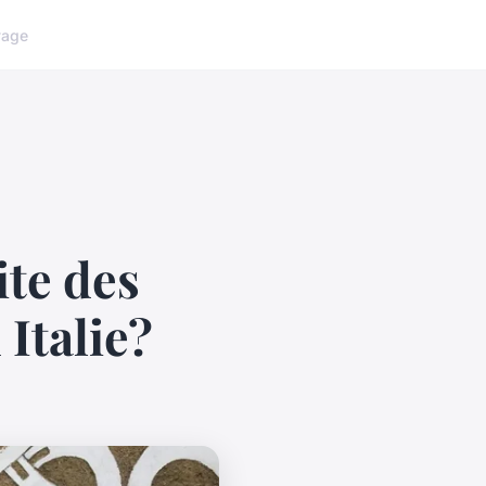
yage
te des
Italie?