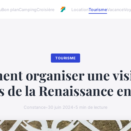
u
Bon plan
Camping
Croisière
Location
Tourisme
Vacance
Vo
TOURISME
nt organiser une visi
 de la Renaissance en 
Constance
•
30 juin 2024
•
5 min de lecture