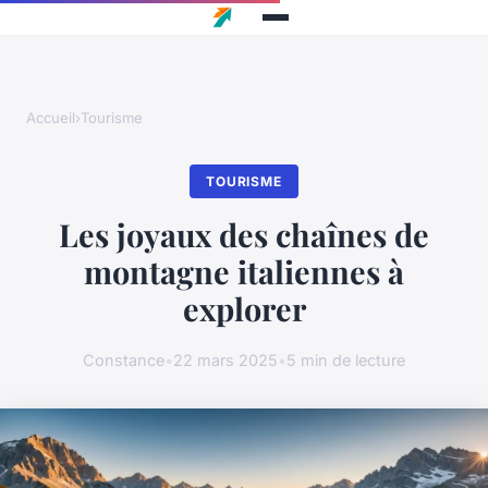
Accueil
›
Tourisme
TOURISME
Les joyaux des chaînes de
montagne italiennes à
explorer
Constance
•
22 mars 2025
•
5 min de lecture